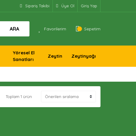
Sipariş Takibi
Üye Ol
Giriş Yap
ARA
Favorilerim
Sepetim
Yöresel El
Zeytin
Zeytinyağı
Sanatları
Toplam 1 ürün