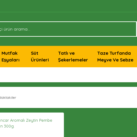
Mutfak
Süt
Tatlı ve
Taze Turfanda
Eşyaları
Ürünleri
Şekerlemeler
Meyve Ve Sebze
toktakiler