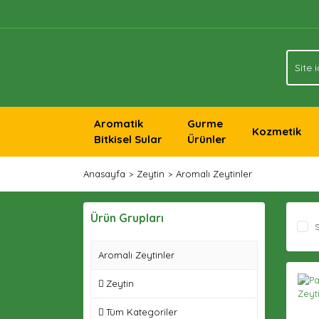
Aromatik
Gurme
Kozmetik
Bitkisel Sular
Ürünler
Anasayfa
Zeytin
Aromalı Zeytinler
Ürün Grupları
S
Aromalı Zeytinler
Zeytin
Tüm Kategoriler