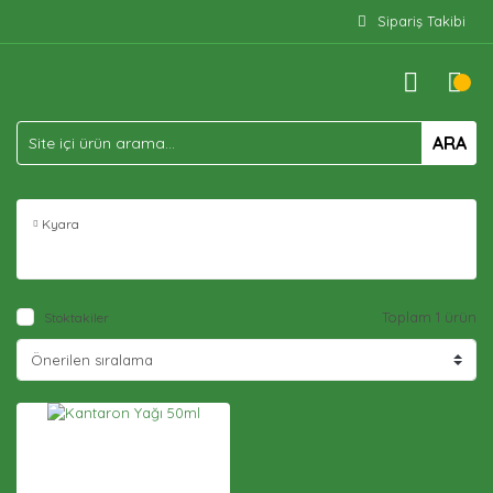
Sipariş Takibi
ARA
Kyara
Toplam 1 ürün
Stoktakiler