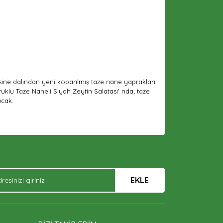
isine dalından yeni koparılmış taze nane yaprakları
uklu Taze Naneli Siyah Zeytin Salatası' nda; taze
acak.
arak tarafımıza iletebilirsiniz.
EKLE