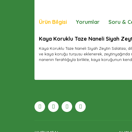
Ürün Bilgisi
Yorumlar
Soru & C
Kaya Koruklu Taze Naneli Siyah Zeyti
Kaya Koruklu Taze Naneli Siyah Zeytin Salatası; dil
ve kaya koruğu turşusu eklenerek, zeytinyağında mar
nanenin ferahlığıyla birlikte, kaya koruğunun kendi
Bu ürünün fiyat bilgisi, resim, ürün açıklamaları
Görüş ve önerileriniz için teşekkür ederiz.
Ürün resmi kalitesiz, bozuk veya görüntülenemiyor
Ürün açıklamasında eksik bilgiler bulunuyor.
Ürün bilgilerinde hatalar bulunuyor.
Ürün fiyatı diğer sitelerden daha pahalı.
Bu ürüne benzer farklı alternatifler olmalı.