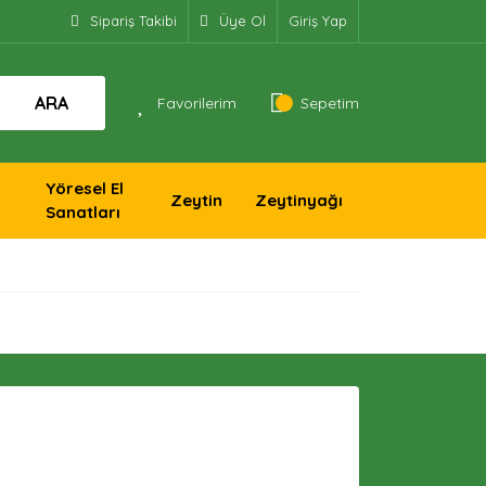
Sipariş Takibi
Üye Ol
Giriş Yap
ARA
Favorilerim
Sepetim
Yöresel El
Zeytin
Zeytinyağı
Sanatları