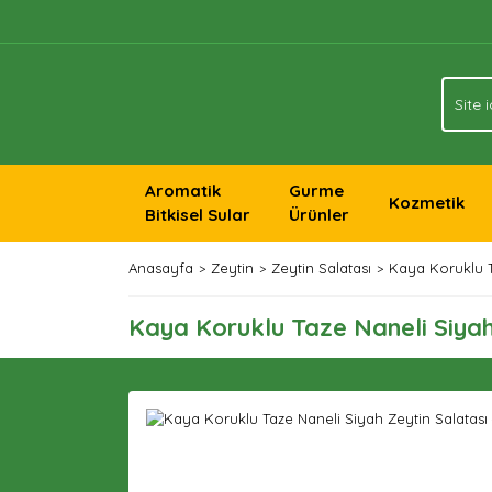
Aromatik
Gurme
Kozmetik
Bitkisel Sular
Ürünler
Anasayfa
Zeytin
Zeytin Salatası
Kaya Koruklu T
Kaya Koruklu Taze Naneli Siyah