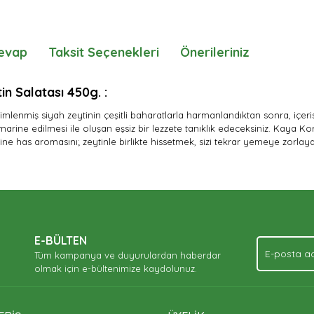
evap
Taksit Seçenekleri
Önerileriniz
n Salatası 450g. :
imlenmiş siyah zeytinin çeşitli baharatlarla harmanlandıktan sonra, içer
ine edilmesi ile oluşan eşsiz bir lezzete tanıklık edeceksiniz. Kaya Kor
ne has aromasını; zeytinle birlikte hissetmek, sizi tekrar yemeye zorlay
nda ve diğer konularda yetersiz gördüğünüz noktaları öneri formunu kullan
Bu ürüne ilk yorumu siz yapın!
Ürün hakkında henüz soru sorulmamış.
.
E-BÜLTEN
Yorum Yaz
Soru Sor
Tüm kampanya ve duyurulardan haberdar
olmak için e-bültenimize kaydolunuz.