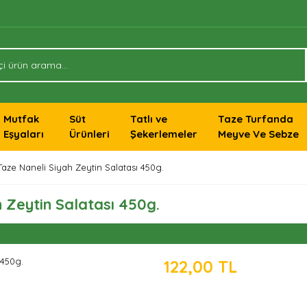
Mutfak
Süt
Tatlı ve
Taze Turfanda
Eşyaları
Ürünleri
Şekerlemeler
Meyve Ve Sebze
aze Naneli Siyah Zeytin Salatası 450g.
 Zeytin Salatası 450g.
122,00 TL