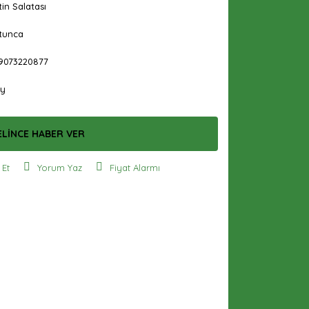
in Salatası
tunca
9073220877
Ay
ELİNCE HABER VER
 Et
Yorum Yaz
Fiyat Alarmı