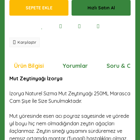
SEPETE EKLE
Hızlı Satın Al
Karşılaştır
Ürün Bilgisi
Yorumlar
Soru & Cev
Mut Zeytinyağı İzorya
İzorya Naturel Sızma Mut Zeytinyağı 250ML Marasca
Cam Şişe İle Size Sunulmaktadır.
Mut yöresinde esen acı poyraz sayesinde ve yörede
yıl boyu hiç nem olmadığından zeytin ağaçları
ilaçlanmaz. Zeytin sineği yaşamını sürdüremez ve
nemsiz ortamda mantar (fungal) hastalıkları olmaz.