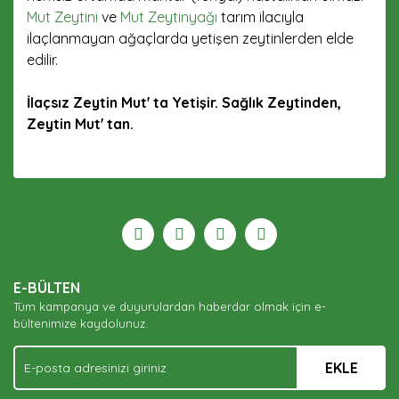
Mut Zeytini
ve
Mut Zeytinyağı
tarım ilacıyla
ilaçlanmayan ağaçlarda yetişen zeytinlerden elde
edilir.
İlaçsız Zeytin Mut' ta Yetişir. Sağlık Zeytinden,
Zeytin Mut' tan.
Bu ürünün fiyat bilgisi, resim, ürün açıklamalarında ve
diğer konularda yetersiz gördüğünüz noktaları öneri
Bu ürüne ilk yorumu siz yapın!
Ürün hakkında henüz soru sorulmamış.
formunu kullanarak tarafımıza iletebilirsiniz.
Görüş ve önerileriniz için teşekkür ederiz.
Yorum Yaz
Soru Sor
Ürün resmi kalitesiz, bozuk veya görüntülenemiyor.
E-BÜLTEN
Ürün açıklamasında eksik bilgiler bulunuyor.
Tüm kampanya ve duyurulardan haberdar olmak için e-
Ürün bilgilerinde hatalar bulunuyor.
bültenimize kaydolunuz.
Ürün fiyatı diğer sitelerden daha pahalı.
EKLE
Bu ürüne benzer farklı alternatifler olmalı.