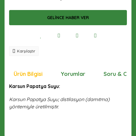
GELİNCE HABER VER
Karşılaştır
Ürün Bilgisi
Yorumlar
Soru & Cev
Karsun Papatya Suyu:
Karsun Papatya Suyu; distilasyon (damıtma)
yöntemiyle üretilmiştir.
Bu ürünün fiyat bilgisi, resim, ürün açıklamalarında ve